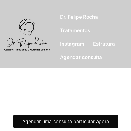
Dr. Felipe Rocha
Tratamentos
Instagram
Estrutura
Agendar consulta
Roncar não é normal. Dormir mal afeta sua
saúde, sua energia e até seu
relacionamento. Respirar bem muda tudo.
Agende uma avaliação com um especialista e
descubra o que está por trás do seu ronco — e como
voltar a ter noites tranquilas.
Agendar uma consulta particular agora